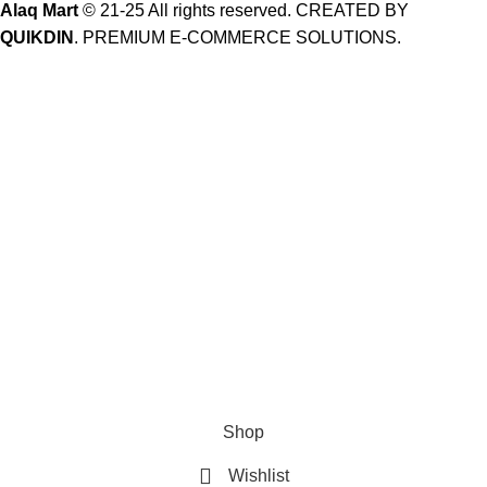
Alaq Mart
© 21-25 All rights reserved. CREATED BY
QUIKDIN
. PREMIUM E-COMMERCE SOLUTIONS.
১৫% পর্যন্ত ছাড়
অর্ডার করুন
অফার বাতিল করুন
মাহে রমজানে ৫০% পর্যন্ত ছাড়
0
days
00
hr
00
min
00
sc
Shop
Wishlist